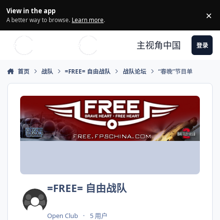
Skip to content
View in the app
×
Di
A better way to browse.
Learn more
.
主视角中国
登录
首页
战队
=FREE= 自由战队
战队论坛
“春晚”节目单
=FREE= 自由战队
Open Club
5 用户