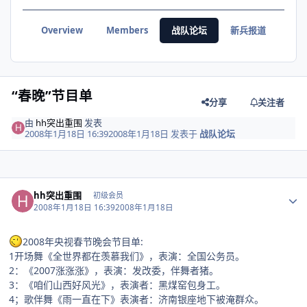
Overview
Members
战队论坛
新兵报道
战绩
“春晚”节目单
分享
关注者
由
hh突出重围
发表
2008年1月18日 16:39
2008年1月18日
发表于
战队论坛
Author stats
hh突出重围
初级会员
2008年1月18日 16:39
2008年1月18日
2008年央视春节晚会节目单:
1开场舞《全世界都在羡慕我们》，表演：全国公务员。
2：《2007涨涨涨》，表演：发改委，伴舞者猪。
3：《咱们山西好风光》，表演者：黑煤窑包身工。
4；歌伴舞《雨一直在下》表演者：济南银座地下被淹群众。