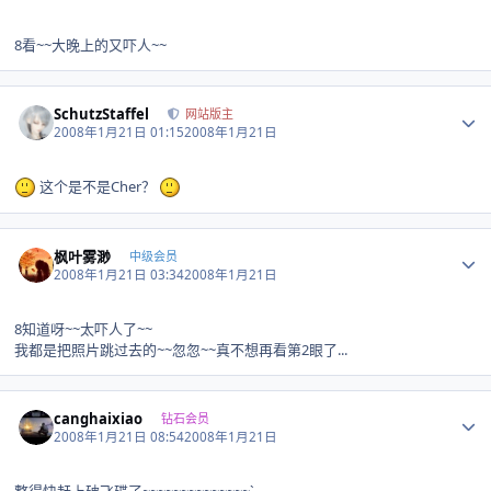
8看~~大晚上的又吓人~~
Author stats
SchutzStaffel
网站版主
2008年1月21日 01:15
2008年1月21日
这个是不是Cher？
Author stats
枫叶雾渺
中级会员
2008年1月21日 03:34
2008年1月21日
8知道呀~~太吓人了~~
我都是把照片跳过去的~~忽忽~~真不想再看第2眼了...
Author stats
canghaixiao
钻石会员
2008年1月21日 08:54
2008年1月21日
整得快赶上破飞碟了~~~~~~~~~~~~~~`