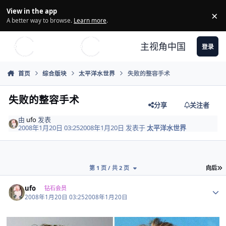
Skip to content
View in the app
×
Di
A better way to browse.
Learn more
.
主视角中国
登录
首页
综合版块
太平洋水世界
失败的整容手术
失败的整容手术
分享
关注者
由
ufo
发表
2008年1月20日 03:25
2008年1月20日
发表于
太平洋水世界
第 1 页 / 共 2 页
向后
Author stats
ufo
钻石会员
2008年1月20日 03:25
2008年1月20日