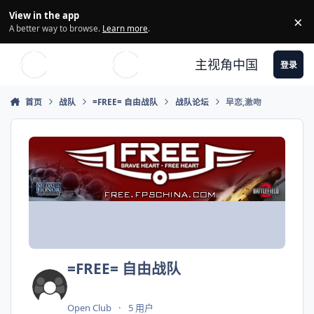
Skip to content
View in the app
×
Di
A better way to browse.
Learn more
.
主视角中国
登录
首页
战队
=FREE= 自由战队
战队论坛
早恋,激吻
=FREE= 自由战队
Open Club
5 用户