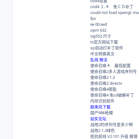
cod4设置
cod4 １.４ 免ＣＤ补丁
could not load opengl. mak
fps
iw 00.iwd
opm 632
sig552 尺寸
ts官方网站下载
xp自动打补丁软件
中文转换英文
乱炖 做法
使命召唤４ 最低配置
使命召唤2多人游戏序列号
使命召唤2 1.3
使命召唤2 directx
使命召唤4密匙
使命召唤4 免cd破解补丁
内存识别软件
剧来风下载
国产98k枪模
幼女论坛
战地2的序列号是多少啊
战地2 1.3绿色
抵抗前线 V2.101 升级 报错