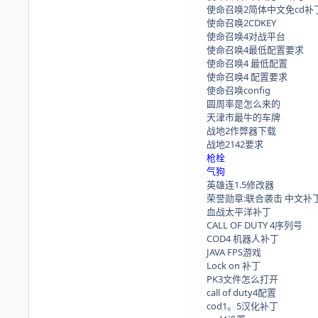
使命召唤2简体中文免cd补
使命召唤2CDKEY
使命召唤4对战平台
使命召唤4最低配置要求
使命召唤4 最低配置
使命召唤4 配置要求
使命召唤config
圆周率是怎么来的
天津市最牛的车牌
战地2作弊器下载
战地2142要求
枪栓
气狗
英雄连1.5修改器
荣誉勋章:联合袭击 中文补
血战太平洋补丁
CALL OF DUTY 4序列号
COD4 机器人补丁
JAVA FPS游戏
Lock on 补丁
PK3文件怎么打开
call of duty4配置
cod1。5汉化补丁