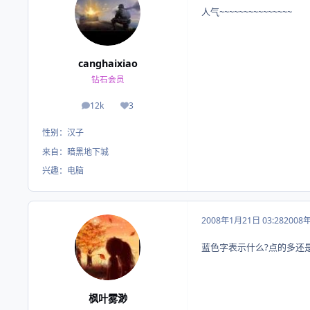
人气~~~~~~~~~~~~~~~
canghaixiao
钻石会员
12k
3
帖子
荣誉积分
性别：
汉子
来自：
暗黑地下城
兴趣：
电脑
2008年1月21日 03:28
2008
蓝色字表示什么?点的多还是
枫叶雾渺