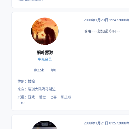
2008年1月20日 15:47
2008
哈哈~~~就知道吃呀~~
枫叶雾渺
中级会员
2.5k
0
帖子
荣誉积分
性别：
姑娘
来自：
瑞珈大陆海马湖边
兴趣：
游戏~~睡觉~~七喜~~和瓜瓜
一起
2008年1月21日 01:57
2008