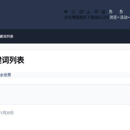
论坛
博客
图库
下载
战队
日历
浏览
活动
键词列表
键词列表
水世界
年1月20日