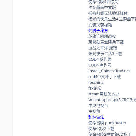
使命召唤4训练关
冲突越南中文版
抵抗前线无法验证媒体
杨光的快乐生活4 主题曲下
武装突袭秘籍
炖肘子秘方
英雄连问题战役
荣誉勋章空降兵下载
血战太平洋 报错
阳光快乐生活3下载
COD4 反作弊
COD4 序列号
Install_ChineseTrad.ucs
cod4中文补丁下载
fpschina
fsx论坛
steam离线怎么办
\mainta\pak1.pk3 CRC 失
中央电视台
主视角
乱炖做法
使命召唤 punkbuster
使命召唤2下载
使命召唤2中文免CD补丁