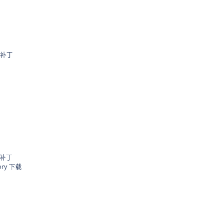
光盘补丁
级补丁
tory 下载