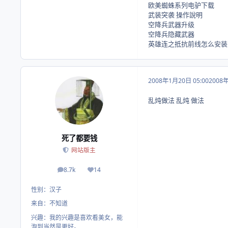
欧美蜘蛛系列电驴下载
武装突袭 操作說明
空降兵武器升级
空降兵隐藏武器
英雄连之抵抗前线怎么安装
2008年1月20日 05:00
2008
乱炖做法 乱炖 做法
死了都要钱
网站版主
8.7k
14
帖子
荣誉积分
性别：
汉子
来自：
不知道
兴趣：
我的兴趣是喜欢看美女，能
泡到当然是更好。