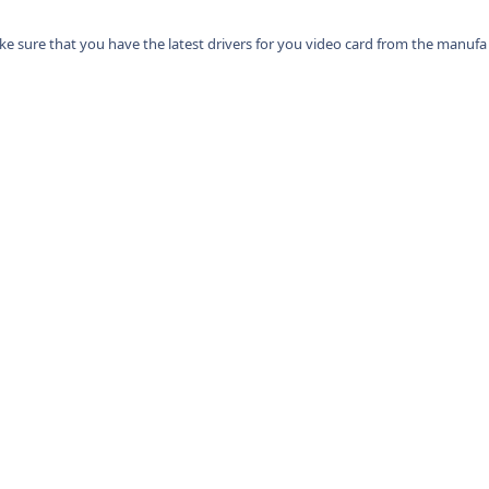
e sure that you have the latest drivers for you video card from the manufa