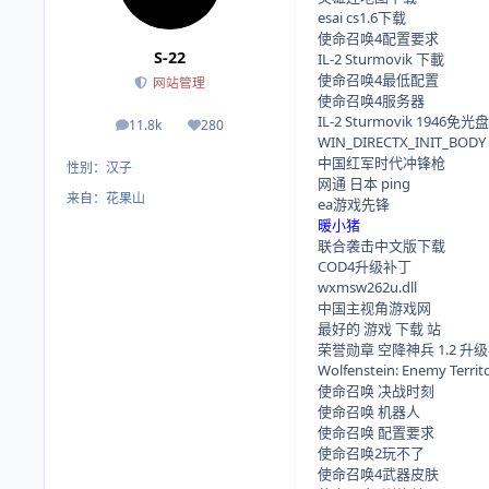
esai cs1.6下载
使命召唤4配置要求
S-22
IL-2 Sturmovik 下載
使命召唤4最低配置
网站管理
使命召唤4服务器
IL-2 Sturmovik 1946免
11.8k
280
帖子
荣誉积分
WIN_DIRECTX_INIT_BODY
中国红军时代冲锋枪
性别：
汉子
网通 日本 ping
来自：
花果山
ea游戏先锋
暖小猪
联合袭击中文版下载
COD4升级补丁
wxmsw262u.dll
中国主视角游戏网
最好的 游戏 下载 站
荣誉勋章 空降神兵 1.2 升
Wolfenstein: Enemy Terri
使命召唤 决战时刻
使命召唤 机器人
使命召唤 配置要求
使命召唤2玩不了
使命召唤4武器皮肤