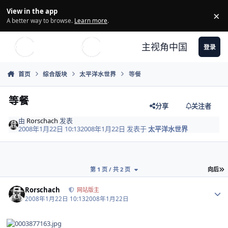
Skip to content
View in the app
×
Di
A better way to browse.
Learn more
.
主视角中国
登录
首页
综合版块
太平洋水世界
等餐
等餐
分享
关注者
由
Rorschach
发表
2008年1月22日 10:13
2008年1月22日
发表于
太平洋水世界
第 1 页 / 共 2 页
向后
Author stats
Rorschach
网站版主
2008年1月22日 10:13
2008年1月22日