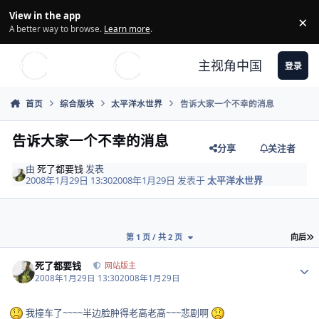
Skip to content
View in the app
×
Di
A better way to browse.
Learn more
.
主视角中国
登录
首页
综合版块
太平洋水世界
告诉大家一个不幸的消息
告诉大家一个不幸的消息
分享
关注者
由
死了都要钱
发表
2008年1月29日 13:30
2008年1月29日
发表于
太平洋水世界
第 1 页 / 共 2 页
向后
Author stats
死了都要钱
网站版主
2008年1月29日 13:30
2008年1月29日
我撞车了~~~~半边脸肿得老高老高~~~悲剧啊