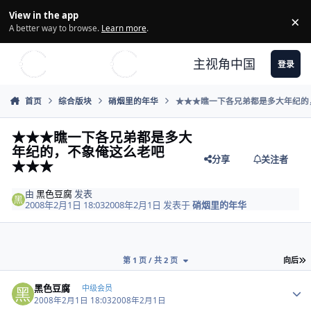
Skip to content
View in the app
×
Di
A better way to browse.
Learn more
.
主视角中国
登录
首页
综合版块
硝烟里的年华
★★★瞧一下各兄弟都是多大年纪的
★★★瞧一下各兄弟都是多大
年纪的，不象俺这么老吧
分享
关注者
★★★
由
黑色豆腐
发表
2008年2月1日 18:03
2008年2月1日
发表于
硝烟里的年华
第 1 页 / 共 2 页
向后
Author stats
黑色豆腐
中级会员
2008年2月1日 18:03
2008年2月1日