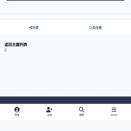
分享
关注者
返回主题列表
Light Mode
Dark Mode
System Preference
登录
注册
搜索
Menu
网站语言
隐私政策
Cookies
© 2026 主视角中国 |
京ICP备2021013851号