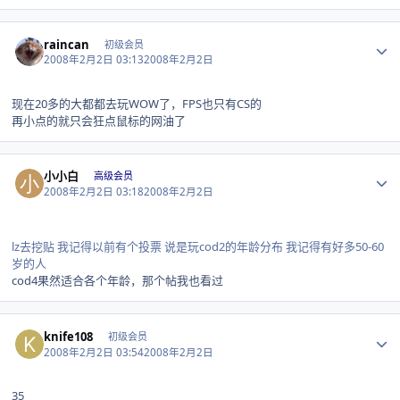
Author stats
raincan
初级会员
2008年2月2日 03:13
2008年2月2日
现在20多的大都都去玩WOW了，FPS也只有CS的
再小点的就只会狂点鼠标的网油了
Author stats
小小白
高级会员
2008年2月2日 03:18
2008年2月2日
lz去挖贴 我记得以前有个投票 说是玩cod2的年龄分布 我记得有好多50-60
岁的人
cod4果然适合各个年龄，那个帖我也看过
Author stats
knife108
初级会员
2008年2月2日 03:54
2008年2月2日
35