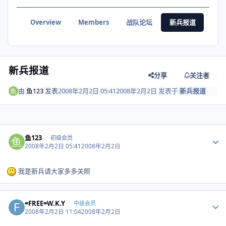
Overview
Members
战队论坛
新兵报道
战绩
新兵报道
分享
关注者
由
鱼123
发表
2008年2月2日 05:41
2008年2月2日
发表于
新兵报道
Author stats
鱼123
初级会员
2008年2月2日 05:41
2008年2月2日
我是新兵请大家多多关照
Author stats
=FREE=W.K.Y
中级会员
2008年2月2日 11:04
2008年2月2日