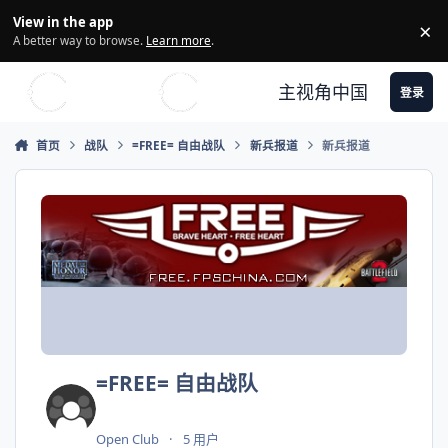
Skip to content
View in the app
×
Di
A better way to browse.
Learn more
.
主视角中国
登录
首页
战队
=FREE= 自由战队
新兵报道
新兵报道
=FREE= 自由战队
Open Club
5 用户