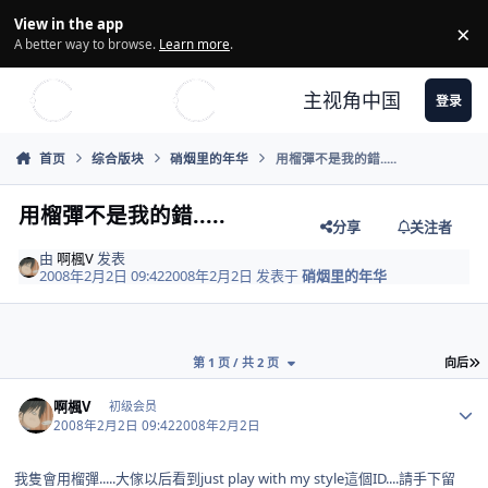
Skip to content
View in the app
×
Di
A better way to browse.
Learn more
.
主视角中国
登录
首页
综合版块
硝烟里的年华
用榴彈不是我的錯.....
用榴彈不是我的錯.....
分享
关注者
由
啊楓V
发表
2008年2月2日 09:42
2008年2月2日
发表于
硝烟里的年华
第 1 页 / 共 2 页
向后
Author stats
啊楓V
初级会员
2008年2月2日 09:42
2008年2月2日
我隻會用榴彈.....大傢以后看到just play with my style這個ID....請手下留