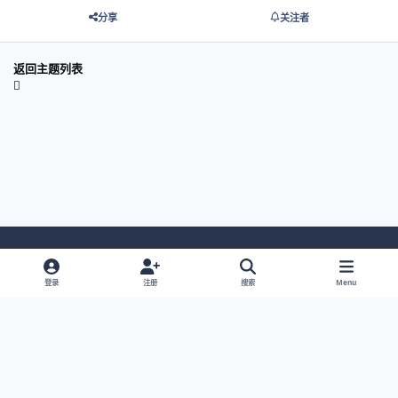
分享
关注者
返回主题列表
Light Mode
Dark Mode
System Preference
登录
注册
搜索
Menu
网站语言
隐私政策
Cookies
© 2026 主视角中国 |
京ICP备2021013851号