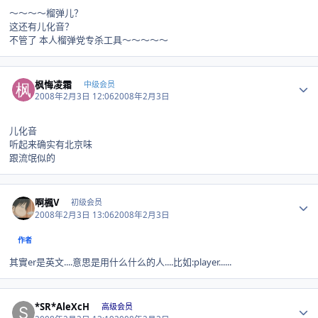
～～～～榴弹儿？
这还有儿化音？
不管了 本人榴弹党专杀工具～～～～～
Author stats
枫悔凌霜
中级会员
2008年2月3日 12:06
2008年2月3日
儿化音
听起来确实有北京味
跟流氓似的
Author stats
啊楓V
初级会员
2008年2月3日 13:06
2008年2月3日
作者
其實er是英文....意思是用什么什么的人....比如:player......
Author stats
*SR*AleXcH
高级会员