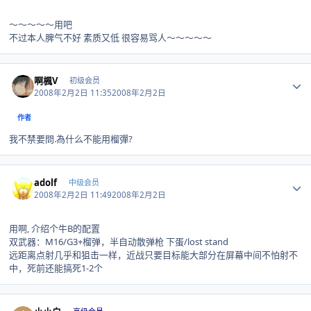
～～～～～用吧
不过本人脾气不好 素质又低 很容易骂人～～～～～
Author stats
啊楓V
初级会员
2008年2月2日 11:35
2008年2月2日
作者
我不禁要問.為什么不能用榴彈?
Author stats
adolf
中级会员
2008年2月2日 11:49
2008年2月2日
用啊, 介绍个牛B的配置
双武器：M16/G3+榴弹，半自动散弹枪 下蛋/lost stand
远距离点射几乎和狙击一样，近战只要目标能大部分在屏幕中间不怕射不
中，死前还能搞死1-2个
Author stats