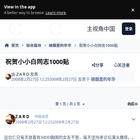
Skip to content
View in the app
×
Di
A better way to browse.
Learn more
.
主视角中国
登录
首页
综合版块
硝烟里的年华
祝贺小小白同志1000贴
祝贺小小白同志1000贴
分享
关注者
由
Z A R D
发表
2008年2月27日 12:25
2008年2月27日
发表于
硝烟里的年华
第 1 页 / 共 2 页
向后
Author stats
Z A R D
中级会员
2008年2月27日 12:25
2008年2月27日
这位仁兄每天放着有34DD胸围的女友不管，每天坚持来论坛灌水撒尿。。