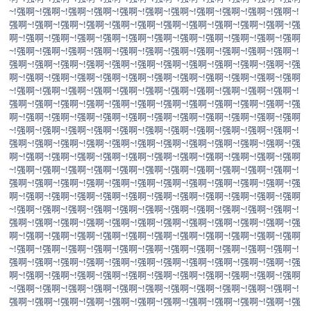
~!强啊~!强啊~!强啊~!强啊~!强啊~!强啊~!强啊~!强啊~!强啊~!强啊~!强啊~!
强啊~!强啊~!强啊~!强啊~!强啊~!强啊~!强啊~!强啊~!强啊~!强啊~!强啊~!强
啊~!强啊~!强啊~!强啊~!强啊~!强啊~!强啊~!强啊~!强啊~!强啊~!强啊~!强啊
~!强啊~!强啊~!强啊~!强啊~!强啊~!强啊~!强啊~!强啊~!强啊~!强啊~!强啊~!
强啊~!强啊~!强啊~!强啊~!强啊~!强啊~!强啊~!强啊~!强啊~!强啊~!强啊~!强
啊~!强啊~!强啊~!强啊~!强啊~!强啊~!强啊~!强啊~!强啊~!强啊~!强啊~!强啊
~!强啊~!强啊~!强啊~!强啊~!强啊~!强啊~!强啊~!强啊~!强啊~!强啊~!强啊~!
强啊~!强啊~!强啊~!强啊~!强啊~!强啊~!强啊~!强啊~!强啊~!强啊~!强啊~!强
啊~!强啊~!强啊~!强啊~!强啊~!强啊~!强啊~!强啊~!强啊~!强啊~!强啊~!强啊
~!强啊~!强啊~!强啊~!强啊~!强啊~!强啊~!强啊~!强啊~!强啊~!强啊~!强啊~!
强啊~!强啊~!强啊~!强啊~!强啊~!强啊~!强啊~!强啊~!强啊~!强啊~!强啊~!强
啊~!强啊~!强啊~!强啊~!强啊~!强啊~!强啊~!强啊~!强啊~!强啊~!强啊~!强啊
~!强啊~!强啊~!强啊~!强啊~!强啊~!强啊~!强啊~!强啊~!强啊~!强啊~!强啊~!
强啊~!强啊~!强啊~!强啊~!强啊~!强啊~!强啊~!强啊~!强啊~!强啊~!强啊~!强
啊~!强啊~!强啊~!强啊~!强啊~!强啊~!强啊~!强啊~!强啊~!强啊~!强啊~!强啊
~!强啊~!强啊~!强啊~!强啊~!强啊~!强啊~!强啊~!强啊~!强啊~!强啊~!强啊~!
强啊~!强啊~!强啊~!强啊~!强啊~!强啊~!强啊~!强啊~!强啊~!强啊~!强啊~!强
啊~!强啊~!强啊~!强啊~!强啊~!强啊~!强啊~!强啊~!强啊~!强啊~!强啊~!强啊
~!强啊~!强啊~!强啊~!强啊~!强啊~!强啊~!强啊~!强啊~!强啊~!强啊~!强啊~!
强啊~!强啊~!强啊~!强啊~!强啊~!强啊~!强啊~!强啊~!强啊~!强啊~!强啊~!强
啊~!强啊~!强啊~!强啊~!强啊~!强啊~!强啊~!强啊~!强啊~!强啊~!强啊~!强啊
~!强啊~!强啊~!强啊~!强啊~!强啊~!强啊~!强啊~!强啊~!强啊~!强啊~!强啊~!
强啊~!强啊~!强啊~!强啊~!强啊~!强啊~!强啊~!强啊~!强啊~!强啊~!强啊~!强