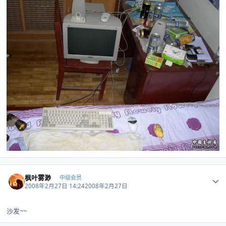
Author stats
枫叶雾渺
中级会员
2008年2月27日 14:24
2008年2月27日
沙发~~