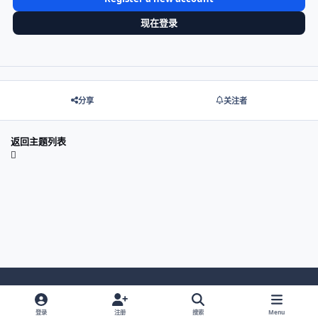
现在登录
分享
关注者
返回主题列表
Light Mode
Dark Mode
System Preference
登录
注册
搜索
Menu