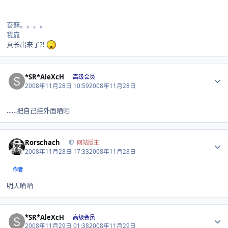
苔藓。。。。
我靠
真长出来了?!
Author stats
*SR*AleXcH
高级会员
2008年11月28日 10:59
2008年11月28日
……把自己挂外面晒晒
Author stats
Rorschach
网站版主
2008年11月28日 17:33
2008年11月28日
作者
明天晒晒
Author stats
*SR*AleXcH
高级会员
2008年11月29日 01:38
2008年11月29日