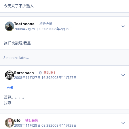
今天来了不少熟人
Author stats
Teatheone
初级会员
2008年2月29日 03:06
2008年2月29日
这样也能玩,我靠
8 months later...
Author stats
Rorschach
网站版主
2008年11月27日 16:39
2008年11月27日
作者
苔藓。。。。
我靠
Author stats
ufo
钻石会员
2008年11月28日 08:38
2008年11月28日