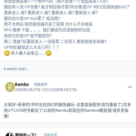
原因是我投票T一个用RPG的（我不是第一个发起投票T人的）
随后有人说 OP也敢T 我才明白刚才我T的对象是OP 3秒过后我就被Kick了
重新进入 被T 重新进入 被T 重新进入 被T 重新进入 被T
最后估计是OP Kick累了 就没再T
我不太明白 既然服务器开启了投票 为什么不许我投
RPG 榴弹 下蛋 。。。 我们都视为应该剔除的垃圾
就因为你是OP 就不能投你？
第二 我被T后重新进入 一没投票 二没骂人 都是刚进去就被T
OP的肚量就这么大点儿吗？？？
杀人者人必杀之……
4 weeks later...
Author stats
Rambo
初级会员
2008年4月27日 15:51
2008年4月27日
大家好~新来的!平时总在你们的服务器玩~主要是速度快!因为重装了2次系
统2个LV55的号都没了!以前的Rambo和现在的Rambo4都是我!请多多指
教!
Author stats
要研究一下！
中级会员