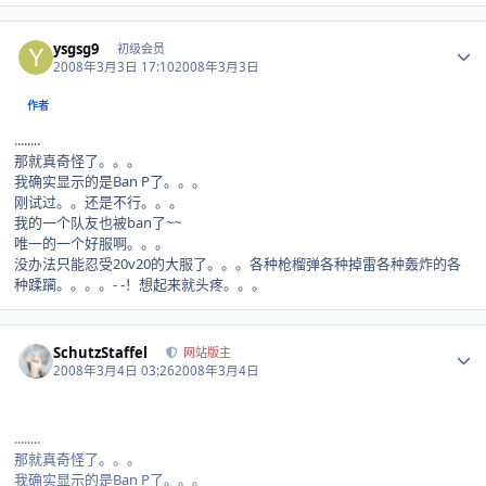
Author stats
ysgsg9
初级会员
2008年3月3日 17:10
2008年3月3日
作者
........
那就真奇怪了。。。
我确实显示的是Ban P了。。。
刚试过。。还是不行。。。
我的一个队友也被ban了~~
唯一的一个好服啊。。。
没办法只能忍受20v20的大服了。。。各种枪榴弹各种掉雷各种轰炸的各
种蹂躏。。。。- -！想起来就头疼。。。
Author stats
SchutzStaffel
网站版主
2008年3月4日 03:26
2008年3月4日
........
那就真奇怪了。。。
我确实显示的是Ban P了。。。