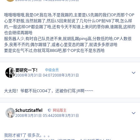
哦哦哦哦哦,我是OP,我在场,不是我踢的,主要是LS先踢的我们OP,而那个OP
心里不舒服,当然就踢了,然后LS回来就说了几句什么OP就NB了啊,怎么样
的,一般这样OP都会踢了哈,还有今天不知谁上来问的草你麻,谁踢我,这样的
也会继续再踢哈
服务器人少,有时自己队员进不来,就胡乱踢ping高,分数低的哈,OP人数很
多,良莠不齐的,偶尔踢错了,或者心里变态的踢了,就请多多原谅哈
要是实在气不过,你就骂骂BBG吧,那个OP实在不是东西哈
Author stats
要研究一下！
中级会员
2008年3月31日 04:07
2008年3月31日
大太阳！爷都不玩COD4了，还被你们骂 JR啊~~~~
Author stats
SchutzStaffel
网站版主
2008年3月31日 05:44
2008年3月31日
我刚才被T了 很多次。。。