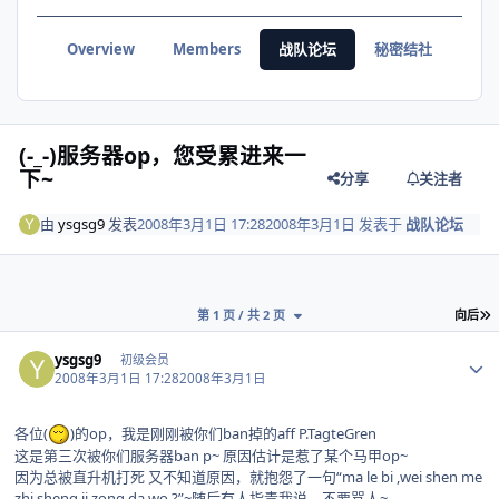
Overview
Members
战队论坛
秘密结社
(-_-)服务器op，您受累进来一
下~
分享
关注者
由
ysgsg9
发表
2008年3月1日 17:28
2008年3月1日
发表于
战队论坛
第 1 页 / 共 2 页
向后
Author stats
ysgsg9
初级会员
2008年3月1日 17:28
2008年3月1日
各位(
)的op，我是刚刚被你们ban掉的aff P.TagteGren
这是第三次被你们服务器ban p~ 原因估计是惹了某个马甲op~
因为总被直升机打死 又不知道原因，就抱怨了一句“ma le bi ,wei shen me
zhi sheng ji zong da wo ?”~随后有人指责我说，不要骂人~