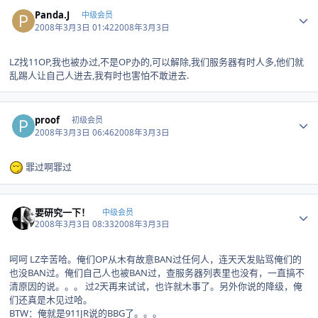
Author stats
Panda.J
中级会员
2008年3月3日 01:42
2008年3月3日
LZ找11OP,我也被办过,不是OP办的,可以解除,我们服务器有时人多,他们就
乱踢人让自己人进去,我有时也害怕不敢进去.
Author stats
proof
初级会员
2008年3月3日 06:46
2008年3月3日
罪过啊罪过
Author stats
要研究一下！
中级会员
2008年3月3日 08:33
2008年3月3日
呵呵 LZ辛苦哈。俺们OP从木有故意BAN过任何人，连天天发贴骂俺们的
也没BAN过。俺们自己人也被BAN过，查服务器列表里也没有，一直搞不
清原因的说。。。 过2天再来试试，也许就木事了。另外你说的降级，俺
们还真是木见过哈。
BTW：俺就是911JR说的BBG了。。。