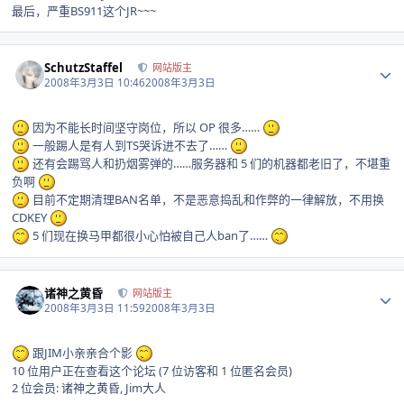
最后，严重BS911这个JR~~~
Author stats
SchutzStaffel
网站版主
2008年3月3日 10:46
2008年3月3日
因为不能长时间坚守岗位，所以 OP 很多……
一般踢人是有人到TS哭诉进不去了……
还有会踢骂人和扔烟雾弹的……服务器和 5 们的机器都老旧了，不堪重
负啊
目前不定期清理BAN名单，不是恶意捣乱和作弊的一律解放，不用换
CDKEY
5 们现在换马甲都很小心怕被自己人ban了……
Author stats
诸神之黄昏
网站版主
2008年3月3日 11:59
2008年3月3日
跟JIM小亲亲合个影
10 位用户正在查看这个论坛 (7 位访客和 1 位匿名会员)
2 位会员: 诸神之黄昏, Jim大人