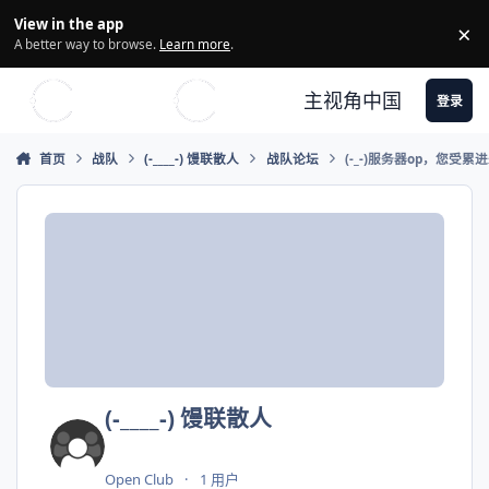
Skip to content
View in the app
×
Di
A better way to browse.
Learn more
.
主视角中国
登录
首页
战队
(-____-) 馒联散人
战队论坛
(-_-)服务器op，您受累
(-____-) 馒联散人
Open Club
1 用户