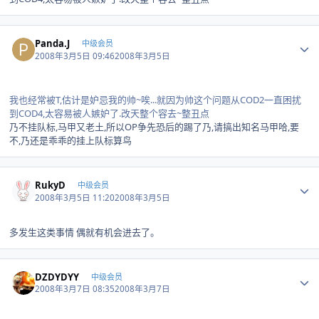
Author stats
Panda.J
中级会员
2008年3月5日 09:46
2008年3月5日
我也经常被T,估计是妒忌我的帅~唉...就因为帅这个问题从COD2一直困扰
到COD4,太容易被人嫉妒了.改天整个容去~整丑点
乃不挂队标,马甲又老土,所以OP争先恐后的踢了乃,请搞出知名马甲哈,要
不,乃还是乖乖的挂上队标算鸟
Author stats
RukyD
中级会员
2008年3月5日 11:20
2008年3月5日
多发生这类事情 偶就有机会进去了。
Author stats
DZDYDYY
中级会员
2008年3月7日 08:35
2008年3月7日