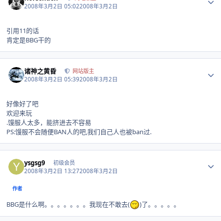
2008年3月2日 05:02
2008年3月2日
引用11的话
肯定是BBG干的
Author stats
诸神之黄昏
网站版主
2008年3月2日 05:39
2008年3月2日
好像好了吧
欢迎来玩
.馒服人太多，能挤进去不容易
PS:馒服不会随便BAN人的吧,我们自己人也被ban过.
Author stats
ysgsg9
初级会员
2008年3月2日 13:27
2008年3月2日
作者
BBG是什么啊。。。。。。。我现在不敢去(
)了。。。。。