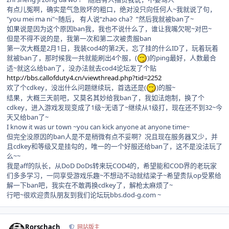
有点儿冤啊，确实是气急败坏的粗口，绝对没只向任何人~我就说了句，
"you mei ma ni"~随后， 有人说“zhao cha？”然后我就被ban了~
如果说是因为这个原因ban我，我也不说什么了，谁让我嘴欠呢~对巴~
但是不得不说的是，我第一次和第二次被贵服ban
第一次大概是2月1日，我装cod4的第2天，忘了挂的什么ID了，玩着玩着
就被ban了，那时候我一共就能刷出4个服，(
)的ping最好，人数最合
适~就这么给ban了，没办法就去cod4论坛发了个贴
http://bbs.callofduty4.cn/viewthread.php?tid=2252
欢了个cdkey，没出什么问题继续玩，首选还是(
)的服~
结果，大概三天前吧，又莫名其妙给我ban了，我如法炮制，换了个
cdkey，进入游戏发现变成了1级~无语了~继续从1级打，现在还不到32~今
天又给ban了~
I know it was ur town ~you can kick anyone at anyone time~
但完全没原因的ban人是不是稍微有点不妥啊？况且现在服务器又少，并
且cdkey和等级又是挂勾的，唯一的一个好服还给ban了，这不是没法玩了
么~~
我是aff的队长，从DoD DoDs转来玩COD4的，希望能和COD界的老玩家
们多多学习，一同享受游戏乐趣~不想动不动就结梁子~希望贵队op受累给
解一下ban吧，我实在不敢再换cdkey了，解枪太麻烦了~
行吧~很欢迎贵队朋友到我们论坛玩bbs.dod-g.com ~
Author stats
Rorschach
网站版主