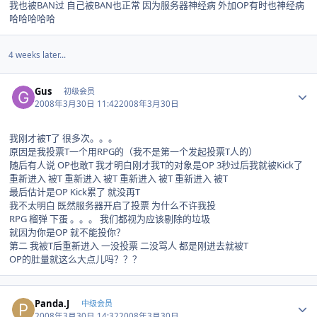
我也被BAN过 自己被BAN也正常 因为服务器神经病 外加OP有时也神经病
哈哈哈哈哈
4 weeks later...
Author stats
Gus
初级会员
2008年3月30日 11:42
2008年3月30日
我刚才被T了 很多次。。。
原因是我投票T一个用RPG的（我不是第一个发起投票T人的）
随后有人说 OP也敢T 我才明白刚才我T的对象是OP 3秒过后我就被Kick了
重新进入 被T 重新进入 被T 重新进入 被T 重新进入 被T
最后估计是OP Kick累了 就没再T
我不太明白 既然服务器开启了投票 为什么不许我投
RPG 榴弹 下蛋 。。。 我们都视为应该剔除的垃圾
就因为你是OP 就不能投你？
第二 我被T后重新进入 一没投票 二没骂人 都是刚进去就被T
OP的肚量就这么大点儿吗？？？
Author stats
Panda.J
中级会员
2008年3月30日 14:32
2008年3月30日