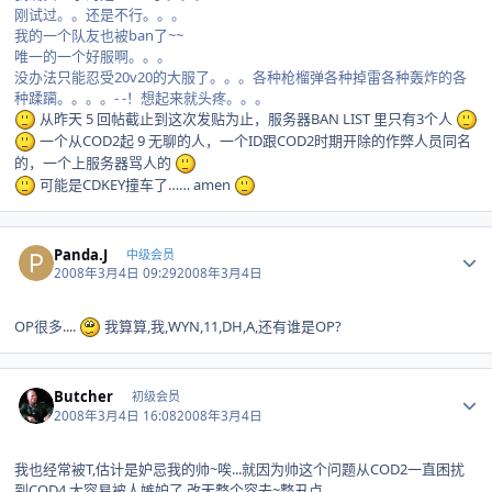
刚试过。。还是不行。。。
我的一个队友也被ban了~~
唯一的一个好服啊。。。
没办法只能忍受20v20的大服了。。。各种枪榴弹各种掉雷各种轰炸的各
种蹂躏。。。。- -！想起来就头疼。。。
从昨天 5 回帖截止到这次发贴为止，服务器BAN LIST 里只有3个人
一个从COD2起 9 无聊的人，一个ID跟COD2时期开除的作弊人员同名
的，一个上服务器骂人的
可能是CDKEY撞车了…… amen
Author stats
Panda.J
中级会员
2008年3月4日 09:29
2008年3月4日
OP很多....
我算算,我,WYN,11,DH,A,还有谁是OP?
Author stats
Butcher
初级会员
2008年3月4日 16:08
2008年3月4日
我也经常被T,估计是妒忌我的帅~唉...就因为帅这个问题从COD2一直困扰
到COD4,太容易被人嫉妒了.改天整个容去~整丑点