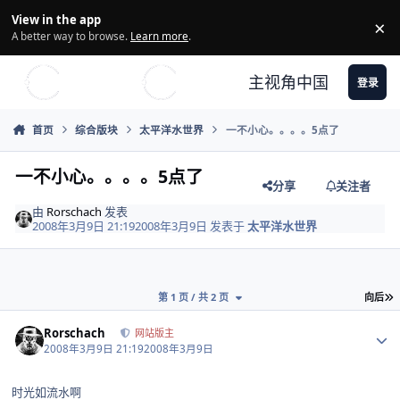
Skip to content
View in the app
×
Di
A better way to browse.
Learn more
.
主视角中国
登录
首页
综合版块
太平洋水世界
一不小心。。。。5点了
一不小心。。。。5点了
分享
关注者
由
Rorschach
发表
2008年3月9日 21:19
2008年3月9日
发表于
太平洋水世界
第 1 页 / 共 2 页
向后
Author stats
Rorschach
网站版主
2008年3月9日 21:19
2008年3月9日
时光如流水啊