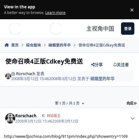
Skip to content
View in the app
×
Di
A better way to browse.
Learn more
.
主视角中国
登录
首页
综合版块
硝烟里的年华
使命召唤4正版Cdkey免费送
使命召唤4正版Cdkey免费送
分享
关注者
由
Rorschach
发表
2008年3月12日 15:46
2008年3月12日
发表于
硝烟里的年华
第 1 页 / 共 2 页
向后
Author stats
Rorschach
网站版主
2008年3月12日 15:46
2008年3月12日
http://www.fpschina.com/blog/911pm/index.php?showentry=1169