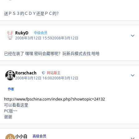
送ＰＳ３的ＣＤＹ还是ＰＣ的？
Author stats
RukyD
中级会员
2008年3月12日 15:59
2008年3月12日
已经在装了 嘿嘿 密码会藏哪呢？玩新兵模式去找 哈哈
Author stats
Rorschach
网站版主
2008年3月12日 16:00
2008年3月12日
作者
http://www.fpschina.com/index.php?showtopic=24132
可以看看这里
PC版~~
谢谢
Author stats
小小白
高级会员