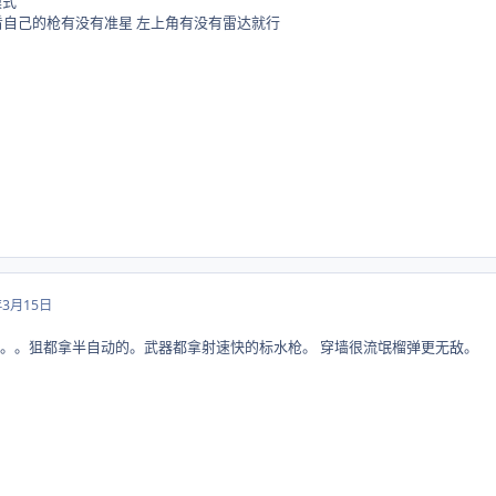
模式
看自己的枪有没有准星 左上角有没有雷达就行
年3月15日
。。。狙都拿半自动的。武器都拿射速快的标水枪。 穿墙很流氓榴弹更无敌。