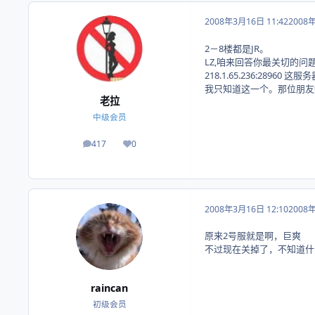
2008年3月16日 11:42
2008
2－8楼都是JR。
LZ,咱来回答你最关切的问
218.1.65.236:28
我只知道这一个。那位朋友知
老拉
中级会员
417
0
帖子
荣誉积分
2008年3月16日 12:10
2008
原来2号服就是啊，巨爽
不过现在关掉了，不知道什
raincan
初级会员