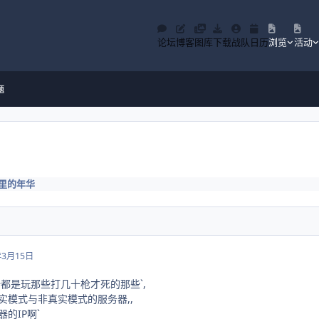
论坛
博客
图库
下载
战队
日历
浏览
活动
题
里的年华
年3月15日
都是玩那些打几十枪才死的那些`,
实模式与非真实模式的服务器,,
的IP啊`