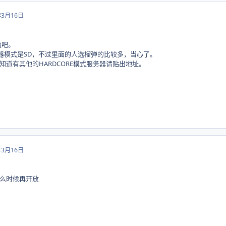
年3月16日
题吧。
960 这服务器模式是SD，不过里面的人选榴弹的比较多，当心了。
道有其他的HARDCORE模式服务器请贴出地址。
年3月16日
么时候再开放