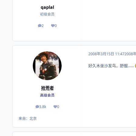
qaplal
初级会员
2
0
帖子
荣誉积分
2008年3月15日 11:47
2008
好久木坐沙发鸟，舒服……
拾荒者
高级会员
3.8k
0
帖子
荣誉积分
来自：
北京