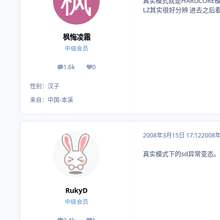
真实模式就是HARDCORE
LZ其实很好分辨 进去之后
枫悔凌霜
中级会员
1.6k
0
帖子
荣誉积分
性别：
汉子
来自：
中国-本溪
2008年3月15日 17:12
2008
真实模式下的sd异常变态
RukyD
中级会员