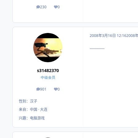
230
0
帖子
荣誉积分
2008年3月16日 12:16
2008
................
s31482370
中级会员
901
0
帖子
荣誉积分
性别：
汉子
来自：
中国 · 大连
兴趣：
电脑游戏