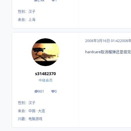
2.4k
1
帖子
荣誉积分
性别：
汉子
来自：
上海
2008年3月16日 01:42
2008
hardcare取消榴弹还是很完
s31482370
中级会员
901
0
帖子
荣誉积分
性别：
汉子
来自：
中国 · 大连
兴趣：
电脑游戏