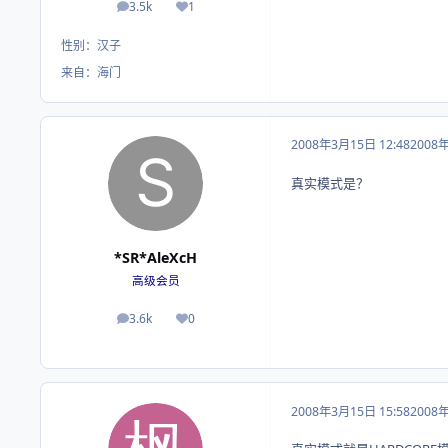
3.5k
1
帖子
荣誉积分
性别：
汉子
来自：
海门
2008年3月15日 12:48
2008
真实模式是？
*SR*AleXcH
高级会员
3.6k
0
帖子
荣誉积分
2008年3月15日 15:58
2008