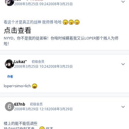
2008年3月25日 09:24
2008年3月25日
看这个才是真正的战神 我师傅 哈哈
点击查看
NYYD，你不是我的徒弟嘛！你啥时候瞒着我又认LOPER那个贱人为师
啦！
Author stats
Lukaz''
初级会员
2008年3月25日 10:24
2008年3月25日
作者
loper>simo>lich
Author stats
637nb
初级会员
2008年3月29日 12:18
2008年3月29日
楼上的能不能低调些
挂个MJ打你起不来。
信不