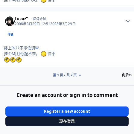
Author stats
Lukaz''
初级会员
2008年3月29日 12:51
2008年3月29日
作者
楼上的能不能低调些
挂个MJ打你起不来。
信不
第 1 页 / 共 2 页
向后
Create an account or sign in to comment
Register a new account
现在登录