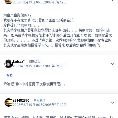
2008年3月19日 06:55
2008年3月19日
用会声会影做的吗
我现在不在家里 所以只看到了画面 没听到音乐
给你提几个意见吧。。。
其实整个视频光看影象就觉得比较没有动感。。。特别是第一段的25连
杀。 如果给整个视频分段来评的话 那么后面几段都可以 第一段则是最大
的败笔。。。。。 不过毕竟是第一次做视频嘛^^ 做视频如果不是专业的
其实就是靠摸索和慢慢学习来。。慢慢来 以后肯定会做的更好的
Author stats
Lukaz''
初级会员
2008年3月19日 06:57
2008年3月19日
作者
哈哈 感谢LS中肯意见 下次慢慢再琢磨。。
Author stats
s31482370
中级会员
2008年3月19日 06:59
2008年3月19日
呵呵 有空一起探讨 其实我一直想做一段视频的 可惜没有找到一个PING比