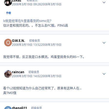
Lukaz''
初级会员
2008年3月19日 09:28
2008年3月19日
作者
lz就是经常在fc里面看到的simo兄？
估计是和我同名的。。不怎么去FC服。PING高
Author stats
O.W.E.N.
初级会员
2008年3月19日 13:52
2008年3月19日
我觉得不错，反正我是口水横流。鸡蛋里挑骨头的BS一下。
Author stats
raincan
初级会员
2008年3月19日 14:02
2008年3月19日
看个LZ视频知道为什么自己经常死了，原来有这种人在...
真TMD强
Author stats
zhengli11
初级会员