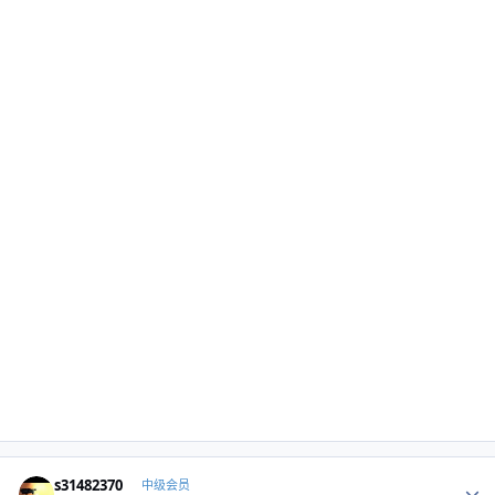
Author stats
s31482370
中级会员