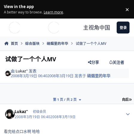
Skip to content
View in the app
×
Di
A better way to browse.
Learn more
.
主视角中国
登录
首页
综合版块
硝烟里的年华
试做了一个个人MV
试做了一个个人MV
分享
关注者
由
Lukaz''
发表
2008年3月19日 06:40
2008年3月19日
发表于
硝烟里的年华
第 1 页 / 共 2 页
向后
Author stats
Lukaz''
初级会员
2008年3月19日 06:40
2008年3月19日
看完给点口水啊 哈哈