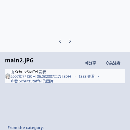
Previous carousel slide
Next carousel slide
main2.JPG
分享
关注者
由
SchutzStaffel
发表
2007年7月30日 06:03
2007年7月30日
1383 查看
查看 SchutzStaffel 的图片
From the category: