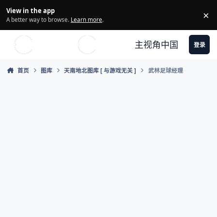
Skip to content
View in the app
×
Di
A better way to browse.
Learn more
.
主视角中国
登录
首页
图库
天南地北图库 [ 与游戏无关 ]
武林足球经理