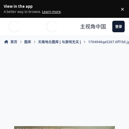
Skip to content
View in the app
×
Di
A better way to browse.
Learn more
.
主视角中国
登录
首页
图库
天南地北图库 [ 与游戏无关 ]
1704946qa5267.6ff1b5.j