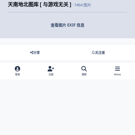
天南地北图库 [ 与游戏无关 ]
· 7464 图片
查看图片 EXIF 信息
分享
关注者
登录
注册
搜索
Menu
没有要显示的评论。
Light Mode
Dark Mode
System Preference
网站语言
隐私政策
Cookies
© 2026 主视角中国 |
京ICP备2021013851号