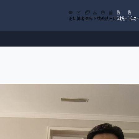
论坛
博客
图库
下载
战队
日历
浏览
活动