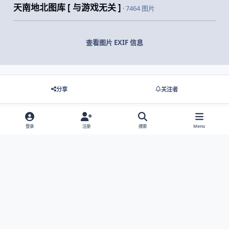
天南地北图库 [ 与游戏无关 ]
· 7464 图片
查看图片 EXIF 信息
分享
关注者
登录
注册
搜索
Menu
没有要显示的评论。
Light Mode
Dark Mode
System Preference
网站语言
隐私政策
Cookies
© 2026 主视角中国 |
京ICP备2021013851号