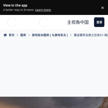
Skip to content
View in the app
×
Di
A better way to browse.
Learn more
.
主视角中国
登录
首页
图库
游戏综合图库 [ 与游戏有关 ]
重返德军总部之任务51-海