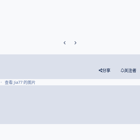
Previous carousel slide
Next carousel slide
分享
关注者
查看 Jia77 的图片