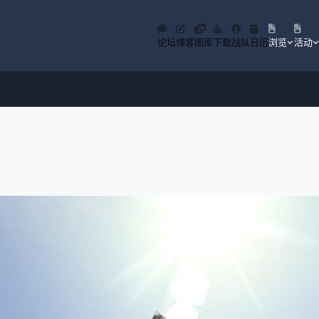
论坛
博客
图库
下载
战队
日历
浏览
活动