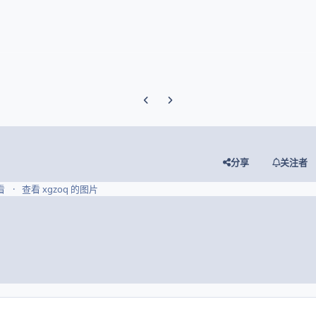
Previous carousel slide
Next carousel slide
分享
关注者
看
查看 xgzoq 的图片