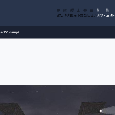
论坛
博客
图库
下载
战队
日历
浏览
活动
ject51-camp2