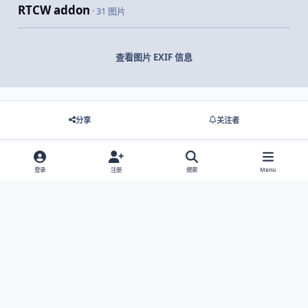
RTCW addon
· 31 图片
查看图片 EXIF 信息
分享
关注者
登录
注册
搜索
Menu
没有要显示的评论。
Light Mode
Dark Mode
System Preference
网站语言
隐私政策
Cookies
© 2026 主视角中国 |
京ICP备2021013851号