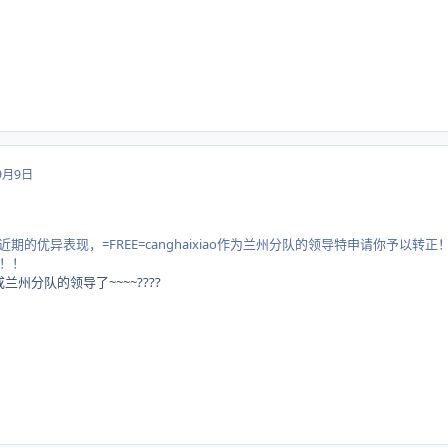
9月9日
队员近期的优异表现，=FREE=canghaixiao作为兰州分队的领导特申请你予以转
！！
兰州分队的领导了~~~~????