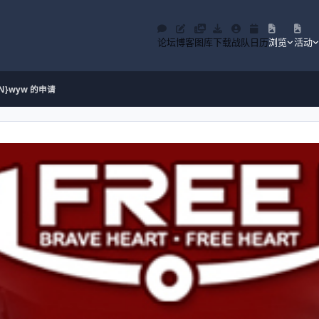
论坛
博客
图库
下载
战队
日历
浏览
活动
{N}wyw 的申请