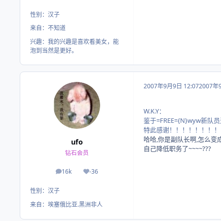
性别：
汉子
来自：
不知道
兴趣：
我的兴趣是喜欢看美女，能
泡到当然是更好。
2007年9月9日 12:07
2007年
W.K.Y：
鉴于=FREE={N}wyw新
特此感谢！！！！！！！！
哈哈,你是副队长啊,怎么变成
ufo
自己降低职务了~~~~???
钻石会员
16k
-36
帖子
荣誉积分
性别：
汉子
来自：
埃塞俄比亚.黑洲非人