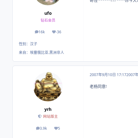
奇怪~~~~~~???~~~~你今天
ufo
钻石会员
16k
-36
帖子
荣誉积分
性别：
汉子
来自：
埃塞俄比亚.黑洲非人
2007年9月10日 17:17
2007
老杨同意!
yrh
网站版主
3.9k
5
帖子
荣誉积分