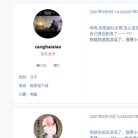
2007年9月9日 14:26
2007年
哈哈,你是副队长啊,怎么变成
自己降低职务了~~~~???
你就别说风凉话了，我等小宇回复呢
canghaixiao
钻石会员
12k
3
帖子
荣誉积分
性别：
汉子
来自：
暗黑地下城
兴趣：
电脑
2007年9月10日 12:44
2007
你就别说风凉话了，我等小宇回复呢