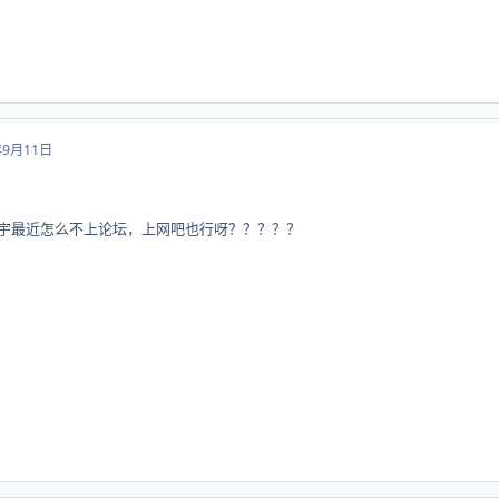
年9月11日
就是小宇最近怎么不上论坛，上网吧也行呀？？？？？