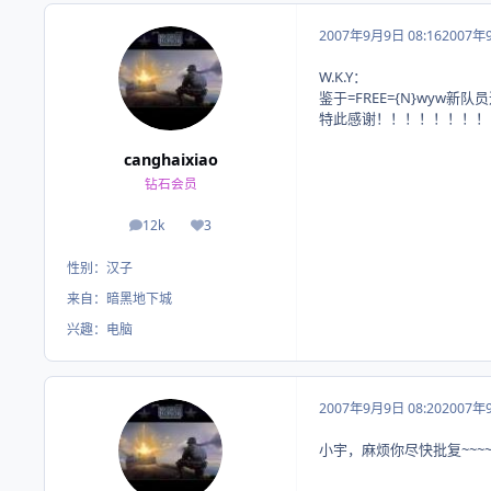
2007年9月9日 08:16
2007年
W.K.Y：
鉴于=FREE={N}wyw新
特此感谢！！！！！！！！
canghaixiao
钻石会员
12k
3
帖子
荣誉积分
性别：
汉子
来自：
暗黑地下城
兴趣：
电脑
2007年9月9日 08:20
2007年
小宇，麻烦你尽快批复~~~~~~