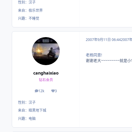
性别：
汉子
来自：
极乐世界
兴趣：
不睡觉
2007年9月11日 06:44
2007
老杨同意!
谢谢老大~~~~~~~~~
canghaixiao
钻石会员
12k
3
帖子
荣誉积分
性别：
汉子
来自：
暗黑地下城
兴趣：
电脑