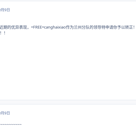
9月9日
队员近期的优异表现，=FREE=canghaixiao作为兰州分队的领导特申请你予以转
！！
9月9日
~~~~~~~~