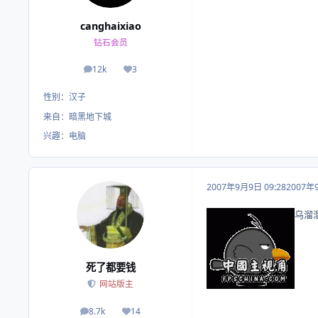
canghaixiao
钻石会员
12k
3
帖子
荣誉积分
性别：
汉子
来自：
暗黑地下城
兴趣：
电脑
2007年9月9日 09:28
2007年
乌溜
死了都要钱
网站版主
8.7k
14
帖子
荣誉积分