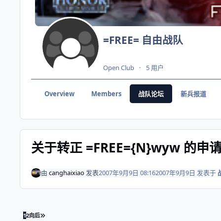
=FREE= 自由战队
Open Club
5 用户
Overview
Members
战队论坛
新兵报道
关于转正 =FREE={N}wyw 的申
由
canghaixiao
发表
2007年9月9日 08:16
2007年9月9日
发表于
最末页
1
2
向后