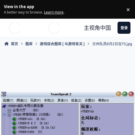
Skip to content
View in the app
×
Di
A better way to browse.
Learn more
.
主视角中国
登录
首页
图库
游戏综合图库 [ 与游戏有关 ]
兰州队员8月2日在TS.jpg